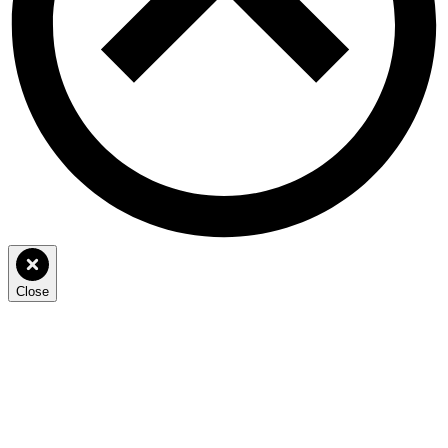
Close