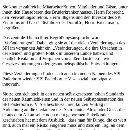
Sie konnte zahlreiche Mitarbeiter*innen, Mitglieder und Gäste, unter
ihnen den Hausoberen des Brüderkrankenhauses, Herrn Robrecht,
den Verwaltungsdirektor, Herrn Illigens und den Investor des SPI
Zentrums und Geschäftsführer des DomiCo, Herrn Brechmann,
begrüßen.
Das zentrale Thema ihrer Begrüßungsansprache war
„Veränderungen“. Dabei ging sie auf die vielen Veränderungen des
SPI im vergangen Jahr ein, „Veränderungen, die ihre Ursachen in
der kleinen und großen Politik in unserem Lande haben, und
letztlich Reaktion auf Vorgaben von außen darstellen – wie
Gesetzesänderungen oder gesundheitspolitische Entwicklungen.“
Diese Veränderungen finden sich auch im neuen Namen des SPI
Paderborn wieder, SPI Paderborn e.V. – sozial. partizipativ.
innovativ.
Sie zeigen sich auch in den neuen selbstgesetzten hohen Standards
der neuen Räumlichkeiten und in der neuen Selbstpräsentation des
SPI Paderborn e. V. Sie beschloss ihren kurzen Vortrag in
Anlehnung an die Gedanken des Astronauten Alexander Gerst, die
er aus dem All an seine noch nicht geborenen Enkelkinder
geschrieben hat mit dem Ausblick, „dass man für Dinge, die es wert
sind, auch mal ein Risiko eingehen muss und dass ein Tag, an dem