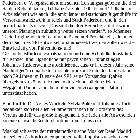
Paderborn e. V. repräsentiert mit seinen Leistungsangeboten die drei
Säulen Rehabilitation, Teilhabe (soziale Teilhabe und Teilhabe am
Arbeitsleben) wie auch die ambulante und stationäre Jugendhilfe im
Versorgungsnetzwerk in Kreis und Stadt Paderborn und in den
benachbarten Kreisen. „Das sind die drei Bereiche, auf die wir in
unseren Planungen zukünftig weiter setzen werden“, so Johannes
Tack. Er ging weiterhin auf neue Pläne und Projekte ein, die unter
dem Dach des SPI entwickelt und umgesetzt werden sollen wie die
Entwicklung von Präventions- und
Gesundheitsförderungsmaßnahmen und eine Rehabilitationsklinik
für Kinder- und Jugendliche mit psychischen Erkrankungen.
Johannes Tack erwähnte abschließend, dass er in diesem Jahr seine
Nachfolger*in einarbeiten möchte, um zum Ende des Jahres dann
nach 39 Jahren im Dienste des SPI seine Vorstandsaufgaben
übergeben zu können. Er bedankte sich bei all den vielen
Weggefährt*innen, die ihn in den vielen vergangenen Jahren
unterstützt haben.
Frau Prof‘in Dr. Agnes Wuckelt, Sylvia Polte und Johannes Tack
bedankten sich bei allen Mitarbeiter*innen und Förderern des
Vereins und für das große Engagement. Sie luden alle Anwesenden
zu einem anschließenden Umtrunk und Imbiss ein.
Musikalisch setzte der mittelamerikanische Musiker René Madrid
mit seinem Akkordeon temperamentvolle Impulse zwischen den