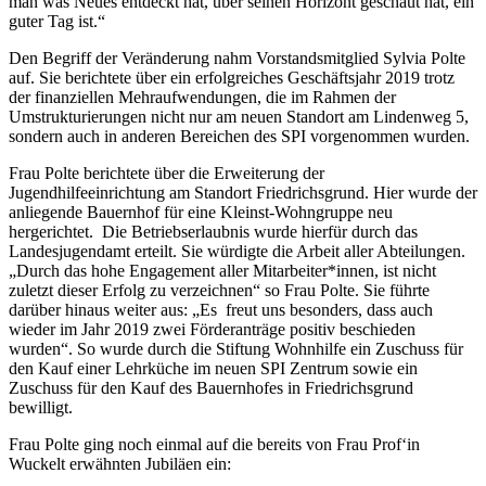
man was Neues entdeckt hat, über seinen Horizont geschaut hat, ein
guter Tag ist.“
Den Begriff der Veränderung nahm Vorstandsmitglied Sylvia Polte
auf. Sie berichtete über ein erfolgreiches Geschäftsjahr 2019 trotz
der finanziellen Mehraufwendungen, die im Rahmen der
Umstrukturierungen nicht nur am neuen Standort am Lindenweg 5,
sondern auch in anderen Bereichen des SPI vorgenommen wurden.
Frau Polte berichtete über die Erweiterung der
Jugendhilfeeinrichtung am Standort Friedrichsgrund. Hier wurde der
anliegende Bauernhof für eine Kleinst-Wohngruppe neu
hergerichtet. Die Betriebserlaubnis wurde hierfür durch das
Landesjugendamt erteilt. Sie würdigte die Arbeit aller Abteilungen.
„Durch das hohe Engagement aller Mitarbeiter*innen, ist nicht
zuletzt dieser Erfolg zu verzeichnen“ so Frau Polte. Sie führte
darüber hinaus weiter aus: „Es freut uns besonders, dass auch
wieder im Jahr 2019 zwei Förderanträge positiv beschieden
wurden“. So wurde durch die Stiftung Wohnhilfe ein Zuschuss für
den Kauf einer Lehrküche im neuen SPI Zentrum sowie ein
Zuschuss für den Kauf des Bauernhofes in Friedrichsgrund
bewilligt.
Frau Polte ging noch einmal auf die bereits von Frau Prof‘in
Wuckelt erwähnten Jubiläen ein: