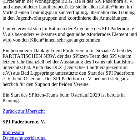
(Erzieher in der Wohngruppe B.I.G. BEN des SPI Paderborn e. V.
und ausgebildeter Lauftherapeut). Er stellte allen Läufer*innen im
Vorfeld einen Trainingsplan zur Verfügung, übernahm das Training
in den Jugendwohngruppen und koordinierte die Anmeldungen.
Laufen erweist sich im Rahmen der Angebote des SPI Paderborn e.
V. als besonders wirksames und gesundheitsförderndes Element und
wird von den Klient*innen sehr gut angenommen.
Ein besonderer Dank gilt dem Förderverein für Soziale Arbeit des
PARITÄTISCHEN NRW, der das SPItzen-Team des SPI wie im
letzten Jahr finanziell bei der Ausstattung des Teams mit Laufshirts
unterstützt hat. Auch das DLZ (Deutsches Lauftherapiezentrum
e.V.) aus Bad Lippspringe unterstützte den Start des SPI Paderborn
e. V. beim Osterlauf. Der SPI Paderborn e. V. bedankt sich ganz
herzlich für den Support der beiden Vereine.
Ein Start des SPItzen-Teams beim Osterlauf 2020 ist bereits in
Planung.
Zurück zur Übersicht
SPI Paderborn e. V.
Impressum
Datenschutzerklärung