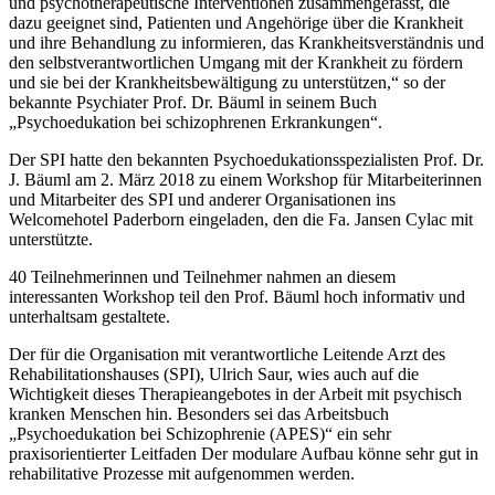
und psychotherapeutische Interventionen zusammengefasst, die
dazu geeignet sind, Patienten und Angehörige über die Krankheit
und ihre Behandlung zu informieren, das Krankheitsverständnis und
den selbstverantwortlichen Umgang mit der Krankheit zu fördern
und sie bei der Krankheitsbewältigung zu unterstützen,“ so der
bekannte Psychiater Prof. Dr. Bäuml in seinem Buch
„Psychoedukation bei schizophrenen Erkrankungen“.
Der SPI hatte den bekannten Psychoedukationsspezialisten Prof. Dr.
J. Bäuml am 2. März 2018 zu einem Workshop für Mitarbeiterinnen
und Mitarbeiter des SPI und anderer Organisationen ins
Welcomehotel Paderborn eingeladen, den die Fa. Jansen Cylac mit
unterstützte.
40 Teilnehmerinnen und Teilnehmer nahmen an diesem
interessanten Workshop teil den Prof. Bäuml hoch informativ und
unterhaltsam gestaltete.
Der für die Organisation mit verantwortliche Leitende Arzt des
Rehabilitationshauses (SPI), Ulrich Saur, wies auch auf die
Wichtigkeit dieses Therapieangebotes in der Arbeit mit psychisch
kranken Menschen hin. Besonders sei das Arbeitsbuch
„Psychoedukation bei Schizophrenie (APES)“ ein sehr
praxisorientierter Leitfaden Der modulare Aufbau könne sehr gut in
rehabilitative Prozesse mit aufgenommen werden.