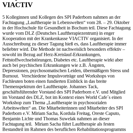
VIACTIV
5 Kolleginnen und Kollegen des SPI Paderborn nahmen an der
Fachtagung „Lauftherapie in Lebenswelten“ vom 28. – 29. Oktober
in der Hochschule für Gesundheit in Bochum teil. Diese Fachtagung
wurde vom DLZ (Deutsches Lauftherapiezentrum) in enger
Kooperation mit der Krankenkasse VIACTIV organisiert. In der
Ausschreibung zu dieser Tagung hieß es, dass Lauftherapie immer
beliebter wird. Die Methode ist nachweislich besonders effektiv –
sowohl im Bezug auf Herz-Kreislauf-Erkrankungen,
Fettstoffwechselstörungen, Diabetes etc. Lauftherapie wirkt aber
auch bei psychischen Erkrankungen wie z.B. Ängsten,
Depressionen, psychosomatischen Leiden, übermäßigem Stress und
Burnout. Verschiedene Impulsvorträge und Workshops von
Fachleuten boten einen fundierten Einblick in das breite
Themenspektrum der Lauftherapie. Johannes Tack,
geschäftsführender Vorstand des SPI Paderborn e.V. und Mitglied
im Vorstand des DLZ, bot im Kontext eines World Cafe´s einen
Workshop zum Thema „Lauftherapie in psychosozialen
Arbeitswelten“ an. Die Mitarbeiterinnen und Mitarbeiter des SPI
Paderborn e.V. Miriam Sacha, Kordula Freitag, Oreste Caputo,
Benjamin Lichte und Thomas Suwelak nahmen an dieser
Fachtagung teil. Miriam Sacha führt Lauftherapie als festen
Bestandteil im Rahmen des beruflichen Rehabilitationsprogramms