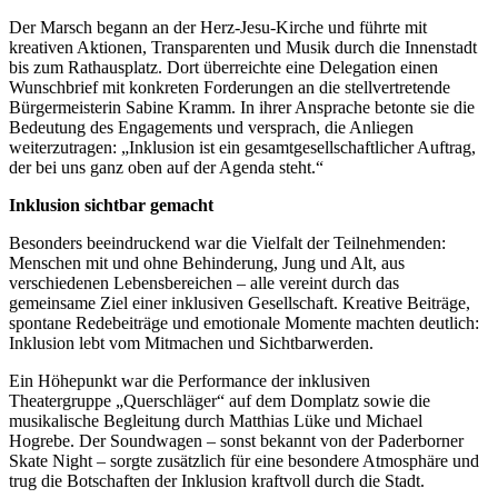
Der Marsch begann an der Herz-Jesu-Kirche und führte mit
kreativen Aktionen, Transparenten und Musik durch die Innenstadt
bis zum Rathausplatz. Dort überreichte eine Delegation einen
Wunschbrief mit konkreten Forderungen an die stellvertretende
Bürgermeisterin Sabine Kramm. In ihrer Ansprache betonte sie die
Bedeutung des Engagements und versprach, die Anliegen
weiterzutragen: „Inklusion ist ein gesamtgesellschaftlicher Auftrag,
der bei uns ganz oben auf der Agenda steht.“
Inklusion sichtbar gemacht
Besonders beeindruckend war die Vielfalt der Teilnehmenden:
Menschen mit und ohne Behinderung, Jung und Alt, aus
verschiedenen Lebensbereichen – alle vereint durch das
gemeinsame Ziel einer inklusiven Gesellschaft. Kreative Beiträge,
spontane Redebeiträge und emotionale Momente machten deutlich:
Inklusion lebt vom Mitmachen und Sichtbarwerden.
Ein Höhepunkt war die Performance der inklusiven
Theatergruppe „Querschläger“ auf dem Domplatz sowie die
musikalische Begleitung durch Matthias Lüke und Michael
Hogrebe. Der Soundwagen – sonst bekannt von der Paderborner
Skate Night – sorgte zusätzlich für eine besondere Atmosphäre und
trug die Botschaften der Inklusion kraftvoll durch die Stadt.